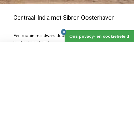
Centraal-India met Sibren Oosterhaven
Een mooie reis dwars door het weinig bezochte
Ons privacy- en cookiebeleid
hartland van India!
Centraal-India met Sibren Oosterhaven
€4.825,00
8 oktober 2026
25 dagen
nú boeken
NEEM EEN OPTIE