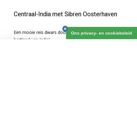
Centraal-India met Sibren Oosterhaven
Een mooie reis dwars door het weinig bezochte
Ons privacy- en cookiebeleid
hartland van India!
Centraal-India met Sibren Oosterhaven
€4.825,00
8 oktober 2026
25 dagen
nú boeken
NEEM EEN OPTIE
BOEKEN