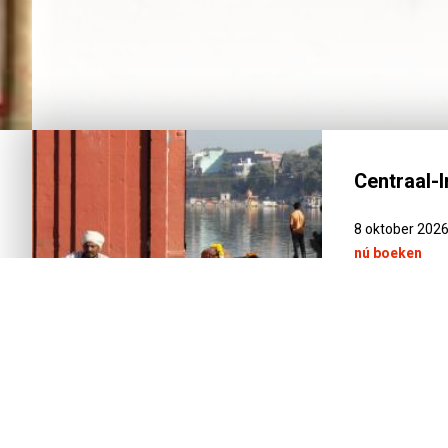
Centraal-
8 oktober 202
nú boeken
NEEM 
INTRODUCTIE
REISSCHEMA
DAG-TOT-DAG