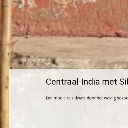
battuta-reizen.nl
Groepsreizen
Centraal-India met S
Een mooie reis dwars door het weinig bezoch