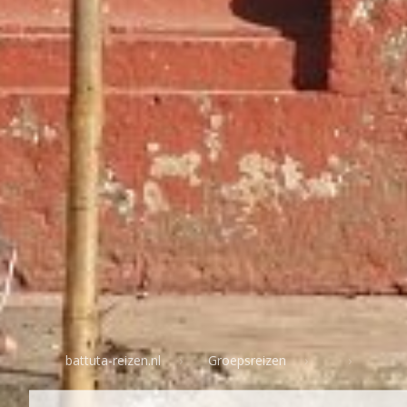
battuta-reizen.nl
Groepsreizen