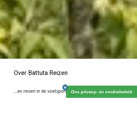
Over Battuta Reizen
....en reizen in de voetsporen van Ibn Battuta.
Ons privacy- en cookiebeleid
Battuta Reizen is 2007 opgezet door
Sander Lucassen
,
ondergetekende dus. Ik zet mijn jarenlange ervaring in de
reiswereld om in een eigen product. Ik begon eind jaren '80,
toen ik geschiedenis studeerde, met reizen naar de landen