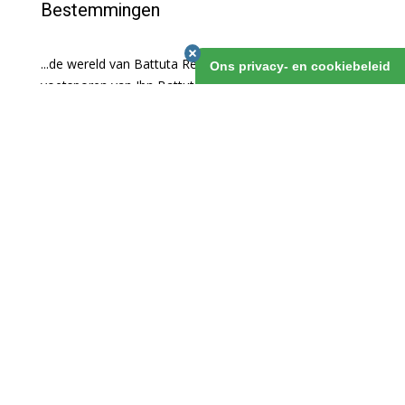
Bestemmingen
...de wereld van Battuta Reizen, reizen in de
Ons privacy- en cookiebeleid
voetsporen van Ibn Battuta!
NOORD-AFRIKA
OOST-EUROPA
INDIA EN PAKISTAN
MIDDEN-OOSTEN
CENTRAAL-AZIË
KAUKASUS
NOORDOOST-AZIË