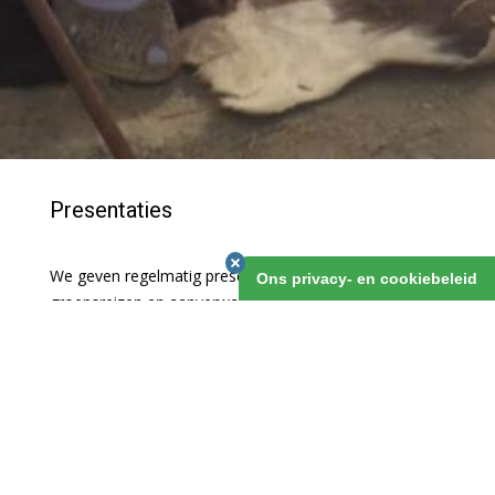
Presentaties
We geven regelmatig presentaties over onze
Ons privacy- en cookiebeleid
groepsreizen en aanverwante zaken!
Graag willen wij onze klanten uitnodigen om een presentatie
bij te wonen en uitgebreid kennis te maken met ons
reisaanbod. En met onszelf natuurlijk. We zullen een
uitgebreide powerpointpresentatie geven over de routes,
waarbij we vertellen hoe de reis opgezet is en hoe hij zal