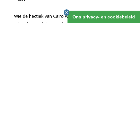
Wie de hectiek van Cairo wil mijden, maar wel kennis
Ons privacy- en cookiebeleid
wil maken met de grandeur van de oude Egyptenaren,
die reist af naar Luxor en laaft zich aan tempels en
koningsgraven. Gekoppeld aan een verblijf aan de van
prachtige koraalriffen voorziene kust van de Rode Zee
in de Sinaï is dit een ideale break.
Egypte Luxor & de Sinaï Individueel
1 maart 2019
v.a. 8 dagen
OFFERTE AANVRAGEN