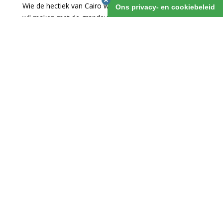
Wie de hectiek van Cairo wil mijden, maar wel kennis
Ons privacy- en cookiebeleid
wil maken met de grandeur van de oude Egyptenaren,
die reist af naar Luxor en laaft zich aan tempels en
koningsgraven. Gekoppeld aan een verblijf aan de van
prachtige koraalriffen voorziene kust van de Rode Zee
in de Sinaï is dit een ideale break.
Egypte Luxor & de Sinaï Individueel
1 maart 2019
v.a. 8 dagen
OFFERTE AANVRAGEN
INTRODUCTIE