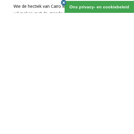
Wie de hectiek van Cairo wil mijden, maar wel kennis
Ons privacy- en cookiebeleid
wil maken met de grandeur van de oude Egyptenaren,
die reist af naar Luxor en laaft zich aan tempels en
koningsgraven. Gekoppeld aan een verblijf aan de van
prachtige koraalriffen voorziene kust van de Rode Zee
in de Sinaï is dit een ideale break.
Egypte Luxor & de Sinaï Individueel
1 maart 2019
v.a. 8 dagen
OFFERTE AANVRAGEN
INTRODUCTIE