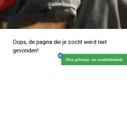
Oops, de pagina die je zocht werd niet
gevonden!
Ons privacy- en cookiebeleid
We hebben een nieuwe website en zijn nog volop bezig
met de details. Klik op het logo om naar onze
Homepage te gaan, daar kan je vast vinden wat je
zocht.
Of je kan het volgende doen:
Ga naar de
homepage
en bekijk vanaf daar waar je
naar toe wilt