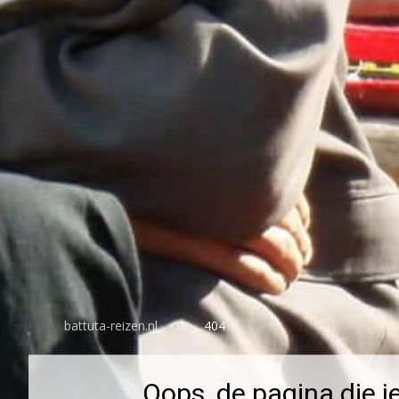
battuta-reizen.nl
404
Oops, de pagina die j