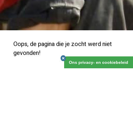
Oops, de pagina die je zocht werd niet
gevonden!
Ons privacy- en cookiebeleid
We hebben een nieuwe website en zijn nog volop bezig
met de details. Klik op het logo om naar onze
Homepage te gaan, daar kan je vast vinden wat je
zocht.
Of je kan het volgende doen:
Ga naar de
homepage
en bekijk vanaf daar waar je
naar toe wilt