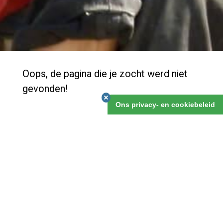
Oops, de pagina die je zocht werd niet
gevonden!
Ons privacy- en cookiebeleid
We hebben een nieuwe website en zijn nog volop bezig
met de details. Klik op het logo om naar onze
Homepage te gaan, daar kan je vast vinden wat je
zocht.
Of je kan het volgende doen:
Ga naar de
homepage
en bekijk vanaf daar waar je
naar toe wilt