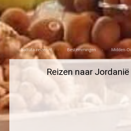
battuta-reizen.nl
Bestemmingen
Midden-O
Reizen naar Jordanië