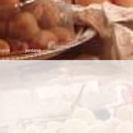
osten
Jordanië