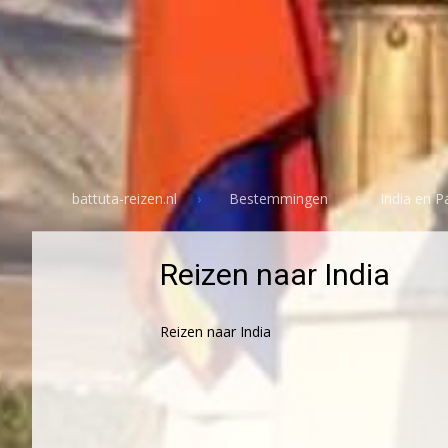
battuta-reizen.nl
Bestemmingen
India en P
Reizen naar India
Reizen naar India