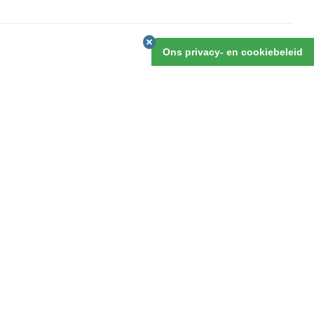
Ons privacy- en cookiebeleid
€4.825,00
25 dagen
nú boeken