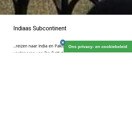
Indiaas Subcontinent
...reizen naar India en Pakistan, letterlijk in de
Ons privacy- en cookiebeleid
voetsporen van Ibn Battuta!
INDIA
PAKISTAN
India
is niet alleen een land, maar een continent. Groot! Het
is belangrijk in het assortiment van Battuta Reizen, al was het
alleen maar omdat Ibn Battuta hier een groot deel van zijn
leven heeft doorgebracht. We hebben inmiddels een
uitgebreid programma aan groepsreizen, met dank aan onze