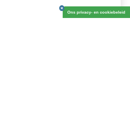
v.a. 13 dagen
Ons privacy- en cookiebeleid
OFFERTE AANVRAGEN