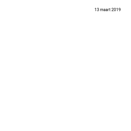
13 maart 2019
PRAKTISCH
PRIJSINFO
FOTO'S
REVIEWS