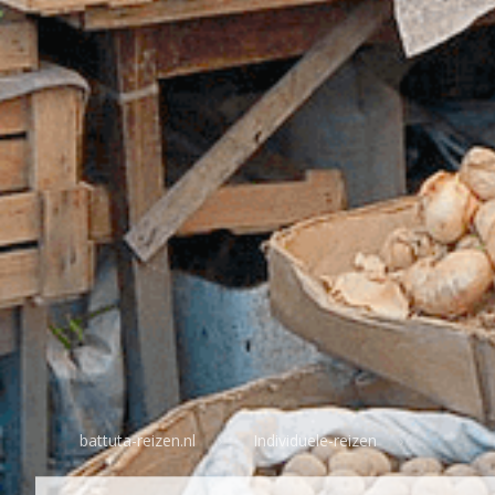
battuta-reizen.nl
Individuele-reizen