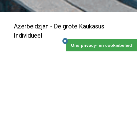
Azerbeidzjan - De grote Kaukasus
Individueel
Ons privacy- en cookiebeleid
Veel mensen weten dat Baku een mooie stad is, en
zijn rijkdom, nu en een eeuw gelden al, te danken heeft
aan de gas- en olievoorraden voor de kust, in de
Kaspische Zee. Onontdekt echter is het mooie
achterland van deze stad. Deze reis ga je dat
ontdekken, en verken je uitgebreid de Grote Kaukasus
met zijn fraaie natuur en landschappen.
Azerbeidzjan - De grote Kaukasus Individueel