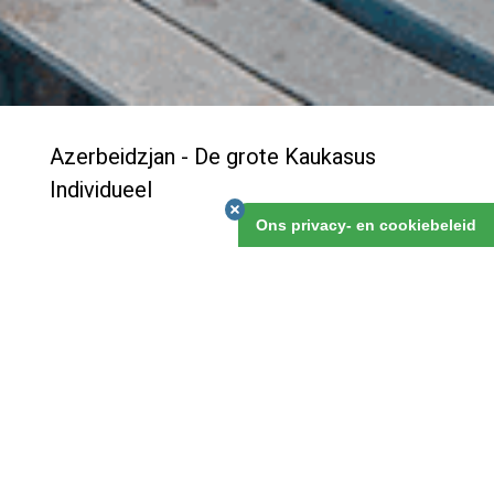
Azerbeidzjan - De grote Kaukasus
Individueel
Ons privacy- en cookiebeleid
Veel mensen weten dat Baku een mooie stad is, en
zijn rijkdom, nu en een eeuw gelden al, te danken heeft
aan de gas- en olievoorraden voor de kust, in de
Kaspische Zee. Onontdekt echter is het mooie
achterland van deze stad. Deze reis ga je dat
ontdekken, en verken je uitgebreid de Grote Kaukasus
met zijn fraaie natuur en landschappen.