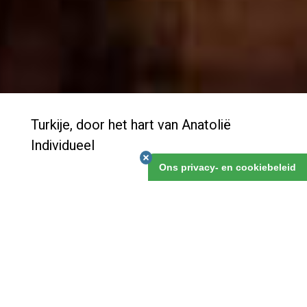
Turkije, door het hart van Anatolië
Individueel
Ons privacy- en cookiebeleid
Turkije leent zich ontzettend goed om er met een
eigen auto rond te reizen, en het is zo groot dat je
vaker kunt terugkeren. Je zult niet de eerste zijn die
verslaafd raakt aan Anatolië. Deze reis is een mooi
voorbeeld van de originele routes die wij op basis van
eigen reiservaring kunnen uitzetten!