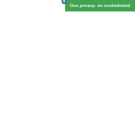
v.a. 15 dagen
Ons privacy- en cookiebeleid
OFFERTE AANVRAGEN