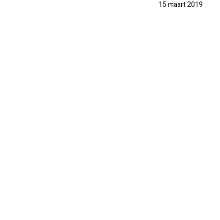
15 maart 2019
PRAKTISCH
PRIJSINFO
FOTO'S
REVIEWS