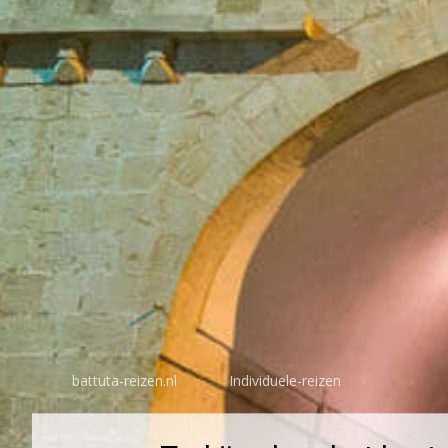
battuta-reizen.nl
Individuele-reizen