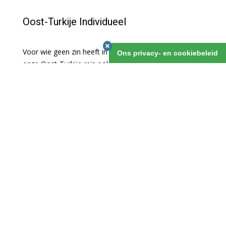
Oost-Turkije Individueel
Voor wie geen zin heeft in een groepsreis hebben we
Ons privacy- en cookiebeleid
onze Oost-Turkije reis ook op individuele basis. We
boeken al je hotels en regelen een huurauto voor je. Je
hebt dus de volledige vrijheid om je dagprogramma
zelf in te vullen. Veel van onze klanten gingen je al
voor, en keerden enthousiast terug! Wil je niet zelf
rijden, dan regelen we een auto met chauffeur!
Oost-Turkije Individueel
1 maart 2019
v.a. 15 dagen