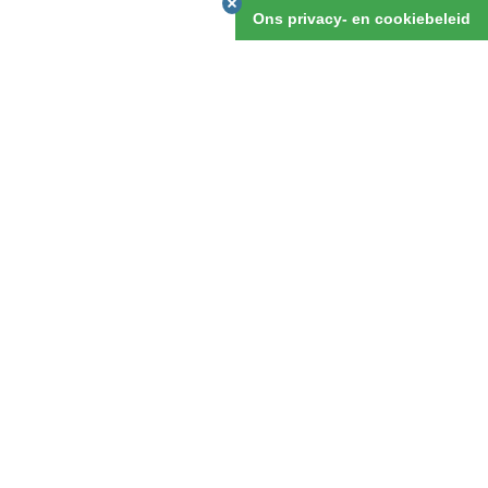
v.a. 5 dagen
Ons privacy- en cookiebeleid
OFFERTE AANVRAGEN
eer vast dan dat het rijdt. 10 miljoen
waardigheden. Cairo is de stad van de
en zijn. Vlak daar bij de trappiramide van
 zal moeten wijken voor een nieuwe versie,
en wat je ziet is slechts een topje van de
s van grote farao’s als Seti I en Ramses II,