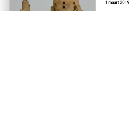
1 maart 2019
INTRODUCTIE
REISSCHEMA
DAG-TOT-DAG
Cairo is een miljoenenstad, autowegen dwars 
mensen, altijd op weg ergens naartoe. Hectie
piramide van Cheops, van de sfinx, van Saqqa
Djoser, en Memphis, ooit de hoofdstad van 
is een van de meest wonderlijke musea ter we
ijsberg, de kelders puilen uit met een veelvo