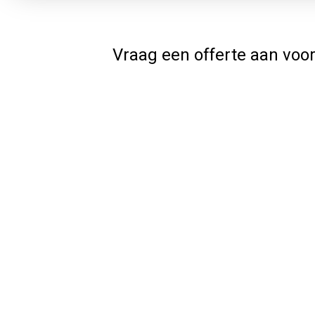
Vraag een offerte aan voor
Jouw gegevens
Volledige naam
Adres
Plaatsnaam
Postcode en land