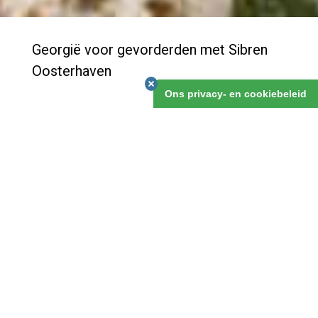
Georgië voor gevorderden met Sibren
Oosterhaven
Ons privacy- en cookiebeleid
Een reis door de vele prachtige en onbedorven
bergregio's van de Grote Kaukasus!
Georgië voor gevorderden met Sibren
Oosterhaven
€4.175,00
17 augustus 2026
22 dagen
eerste deelnemers genoteerd
NEEM EEN OPTIE