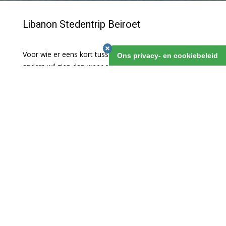
Libanon Stedentrip Beiroet
Voor wie er eens kort tussenuit wil, maar toch iets
Ons privacy- en cookiebeleid
anders wil zien dan weer een Europese hoofdstad is er
deze stedentrip naar Beiroet. Het is de meest
mondaine stad van het Midden-Oosten, met zijn
weder-opgebouwde stadshart, dure winkelstraten,
terrasjes, restaurants en fraaie Archeologische
Museum. En je kunt fantastische uitstapjes maken!
Libanon Stedentrip Beiroet
1 maart 2019
v.a. 5 dagen