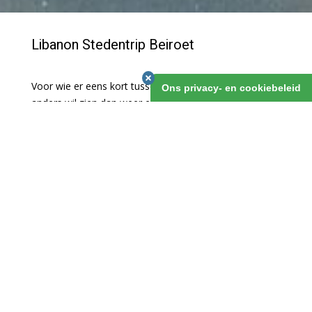
Libanon Stedentrip Beiroet
Voor wie er eens kort tussenuit wil, maar toch iets
Ons privacy- en cookiebeleid
anders wil zien dan weer een Europese hoofdstad is er
deze stedentrip naar Beiroet. Het is de meest
mondaine stad van het Midden-Oosten, met zijn
weder-opgebouwde stadshart, dure winkelstraten,
terrasjes, restaurants en fraaie Archeologische
Museum. En je kunt fantastische uitstapjes maken!
Libanon Stedentrip Beiroet
1 maart 2019
v.a. 5 dagen