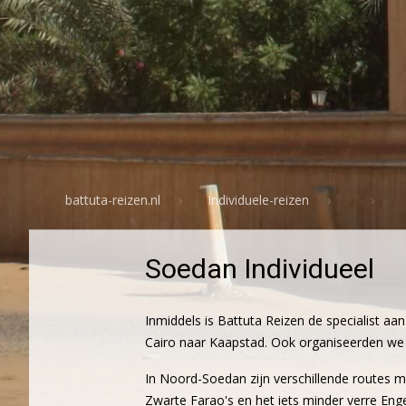
battuta-reizen.nl
Individuele-reizen
Soedan Individueel
Inmiddels is Battuta Reizen de specialist aa
Cairo naar Kaapstad. Ook organiseerden we i
In Noord-Soedan zijn verschillende routes mo
Zwarte Farao's en het iets minder verre Eng