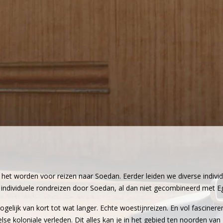
n het worden voor reizen naar Soedan. Eerder leiden we diverse indivi
ndividuele rondreizen door Soedan, al dan niet gecombineerd met Egyp
gelijk van kort tot wat langer. Echte woestijnreizen. En vol fascinere
else koloniale verleden. Dit alles kan je in het gebied ten noorden 