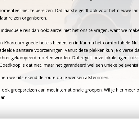
omenteel niet te bereizen. Dat laatste geldt ook voor het nieuwe la
aar reizen organiseren.
individuele reis dan ook: aarzel niet het ons te vragen, want we maken
e in Khartoum goede hotels bieden, en in Karima het comfortabele N
elde sanitaire voorzieningen. Vanuit deze plekken kun je diverse da
 echter gekampeerd moeten worden. Dat regelt onze lokale agent uits
 Goedkoop is dat niet, maar het garandeerd wel een unieke belevenis!
nnen we uitstekend de route op je wensen afstemmen.
m ook groepsreizen aan met internationale groepen. Wil je hier meer 
aan.
dividueel