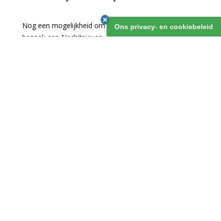
Nog een mogelijkheid om je reis te verlengen is een
Ons privacy- en cookiebeleid
bezoek aan Nachitsjevan. Deze Azerbaidzjaanse
enclave ligt ingeklemd tussen Turkije en Armenië, en
vanuit Baku alleen per vliegtuig te bereiken. Door vroeg
heen te vliegen en laat terug, heb je toch bijna drie
volle dagen om de enclave te verkennen.
Azerbeidzjan Nachitsjevan Individueel
1 maart 2019
v.a. 3 dagen
OFFERTE AANVRAGEN