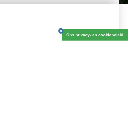
v.a. 15 dagen
Ons privacy- en cookiebeleid
OFFERTE AANVRAGEN
n verkwikkende warme nazomervakantie, hebben