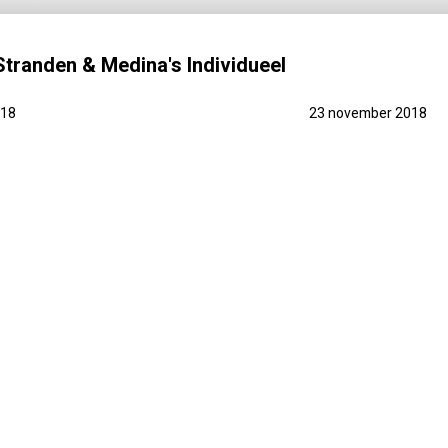
tranden & Medina's Individueel
018
23 november 2018
PRAKTISCH
PRIJSINFO
FOTO'S
REVIEWS
of elders in Europa in het water heeft zien vallen, en toe is aan ee