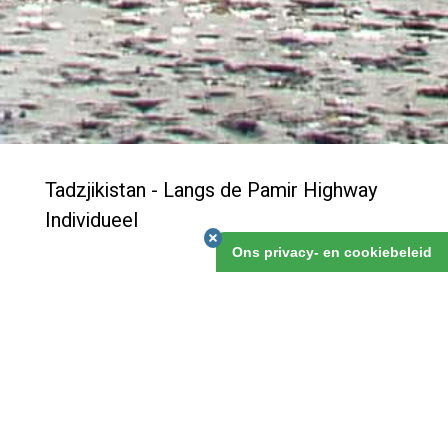
Tadzjikistan - Langs de Pamir Highway
Individueel
Ons privacy- en cookiebeleid
Een echte natuurreis over ongebaande paden, die
grotendeels zich afspeelt rond de Pamir Highway.
Tadzjikistan en Kirgizstan bestaan voor een groot
gedeelte uit hooggebergte, afgewisseld met
rivierdalen, en ook weidse hoogvlaktes. Je mag dus
rustig van avontuur spreken als het over deze reis
gaat, want dit is echt een pioniersreis!