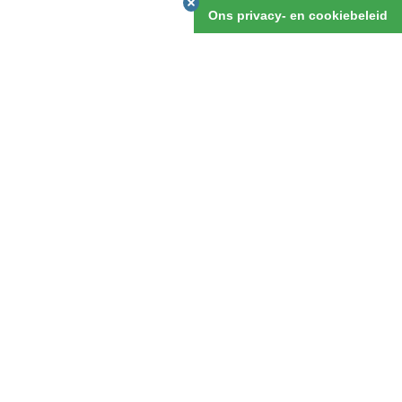
v.a. 6 dagen
Ons privacy- en cookiebeleid
OFFERTE AANVRAGEN