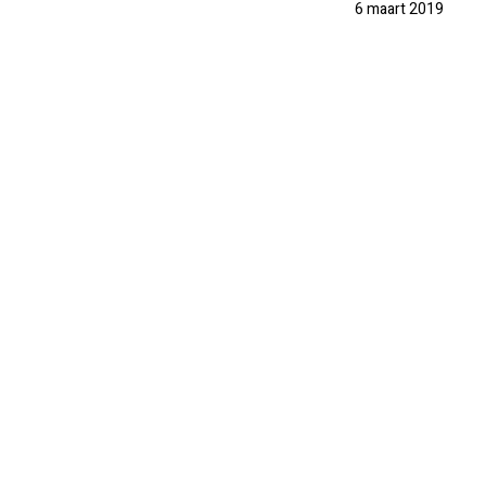
6 maart 2019
PRAKTISCH
PRIJSINFO
FOTO'S
REVIEWS