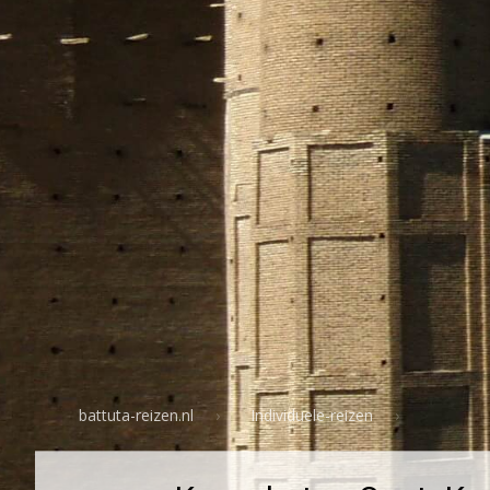
battuta-reizen.nl
Individuele-reizen