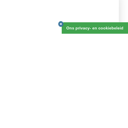
v.a. 18 dagen
Ons privacy- en cookiebeleid
OFFERTE AANVRAGEN