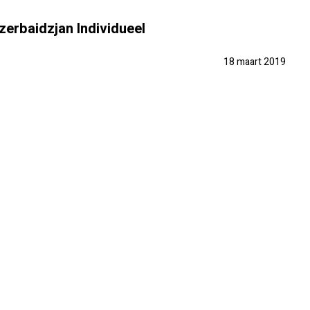
zerbaidzjan Individueel
18 maart 2019
PRAKTISCH
PRIJSINFO
FOTO'S
REVIEWS