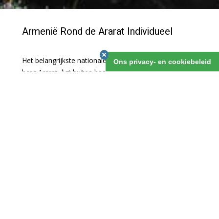
Armenië Rond de Ararat Individueel
Het belangrijkste nationale symbool van Armenië, de
Ons privacy- en cookiebeleid
berg Ararat, ligt buiten haar eigen grenzen. Erger nog:
hij ligt in Turkije. Wij hebben een fantastische reis
uitgezet om deze fascinerende berg heen, die
noodzakelijkerwijs ook nog eens door Iran voert. Zo
maak je kennis met zeer diverse, maar toch ook in
elkaar grijpende culturen!
Armenië Rond de Ararat Individueel
1 maart 2019
v.a. 19 dagen