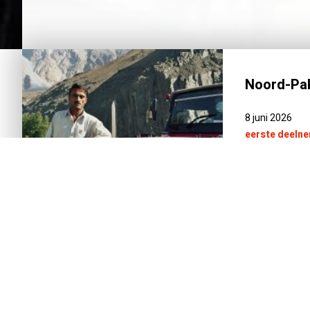
Noord-Pak
8 juni 2026
eerste deeln
NEEM 
INTRODUCTIE
REISSCHEMA
DAG-TOT-DAG