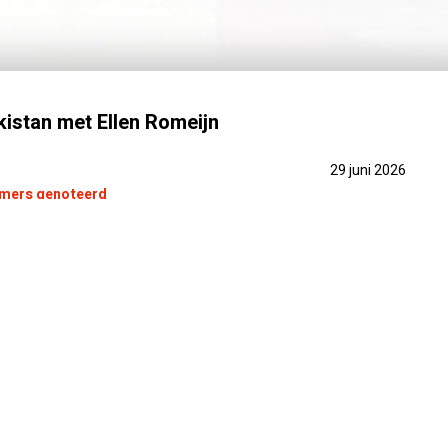
istan met Ellen Romeijn
29 juni 2026
emers genoteerd
EEN OPTIE
REISBEGELEIDER
PRAKTISCH
PRIJSINFO
FOTO'S