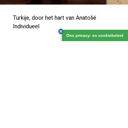
Turkije, door het hart van Anatolië
Individueel
Ons privacy- en cookiebeleid
Turkije leent zich ontzettend goed om er met een
eigen auto rond te reizen, en het is zo groot dat je
vaker kunt terugkeren. Je zult niet de eerste zijn die
verslaafd raakt aan Anatolië. Deze reis is een mooi
voorbeeld van de originele routes die wij op basis van
eigen reiservaring kunnen uitzetten!
Turkije, door het hart van Anatolië Individueel
1 maart 2019
v.a. 15 dagen