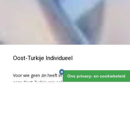
Oost-Turkije Individueel
Voor wie geen zin heeft in een groepsreis hebben we
Ons privacy- en cookiebeleid
onze Oost-Turkije reis ook op individuele basis. We
boeken al je hotels en regelen een huurauto voor je. Je
hebt dus de volledige vrijheid om je dagprogramma
zelf in te vullen. Veel van onze klanten gingen je al
voor, en keerden enthousiast terug! Wil je niet zelf
rijden, dan regelen we een auto met chauffeur!