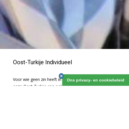
Oost-Turkije Individueel
Voor wie geen zin heeft in een groepsreis hebben we
Ons privacy- en cookiebeleid
onze Oost-Turkije reis ook op individuele basis. We
boeken al je hotels en regelen een huurauto voor je. Je
hebt dus de volledige vrijheid om je dagprogramma
zelf in te vullen. Veel van onze klanten gingen je al
voor, en keerden enthousiast terug! Wil je niet zelf
rijden, dan regelen we een auto met chauffeur!