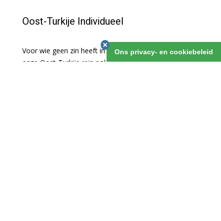
Oost-Turkije Individueel
Voor wie geen zin heeft in een groepsreis hebben we
Ons privacy- en cookiebeleid
onze Oost-Turkije reis ook op individuele basis. We
boeken al je hotels en regelen een huurauto voor je. Je
hebt dus de volledige vrijheid om je dagprogramma
zelf in te vullen. Veel van onze klanten gingen je al
voor, en keerden enthousiast terug! Wil je niet zelf
rijden, dan regelen we een auto met chauffeur!
Oost-Turkije Individueel
1 maart 2019
v.a. 15 dagen