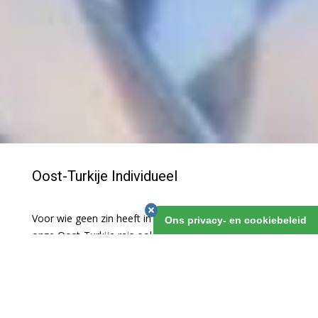
Oost-Turkije Individueel
Voor wie geen zin heeft in een groepsreis hebben we
Ons privacy- en cookiebeleid
onze Oost-Turkije reis ook op individuele basis. We
boeken al je hotels en regelen een huurauto voor je. Je
hebt dus de volledige vrijheid om je dagprogramma
zelf in te vullen. Veel van onze klanten gingen je al
voor, en keerden enthousiast terug! Wil je niet zelf