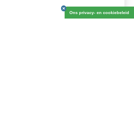
v.a. 15 dagen
Ons privacy- en cookiebeleid
OFFERTE AANVRAGEN