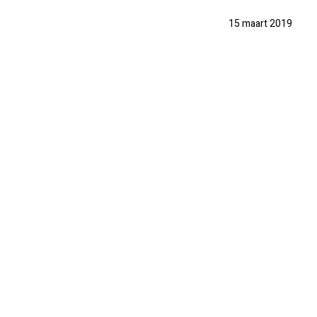
15 maart 2019
PRAKTISCH
PRIJSINFO
FOTO'S
REVIEWS