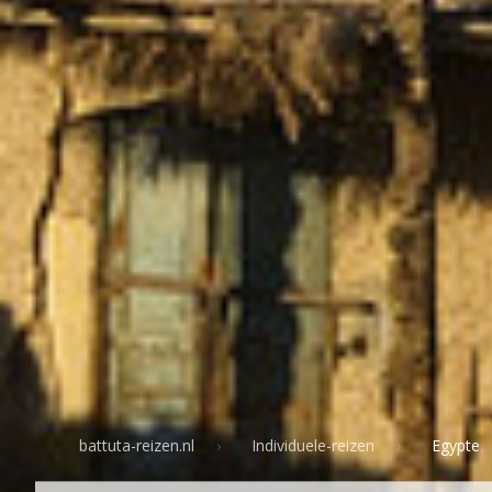
battuta-reizen.nl
Individuele-reizen
Egypte