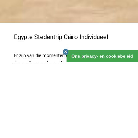
Egypte Stedentrip Caïro Individueel
Er zijn van die momenten dat je getuige kunt zijn van
Ons privacy- en cookiebeleid
de wording van de geschiedenis: het afgelopen jaar
hebben we heel veel van dei momenten gezien op het
inmiddels beroemde Tahrirplein in Cairo. Hoewel de
rust nog niet volledig is weergekeerd, kan je de stad en
zijn bezienswaardigheden zeker wel bezoeken. Laat je
dus niet weerhouden!
Egypte Stedentrip Caïro Individueel