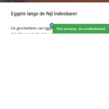
Egypte langs de Nijl Individueel
De geschiedenis van Egypte heeft zich altijd langs de
Ons privacy- en cookiebeleid
Nijl afgespeeld. De Nijl was de levensader van het
oude Egypte met zijn jaarlijkse overstromingen. Van
noord tot zuid, van Cairo tot Abu Simbel getuigen de
vele imposante monumenten daarvan. Deze reis laat
je met heel veel daarvan kennismaken.
Egypte langs de Nijl Individueel
1 maart 2019
v.a. 13 dagen