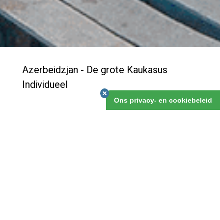
Azerbeidzjan - De grote Kaukasus
Individueel
Ons privacy- en cookiebeleid
Veel mensen weten dat Baku een mooie stad is, en
zijn rijkdom, nu en een eeuw gelden al, te danken heeft
aan de gas- en olievoorraden voor de kust, in de
Kaspische Zee. Onontdekt echter is het mooie
achterland van deze stad. Deze reis ga je dat
ontdekken, en verken je uitgebreid de Grote Kaukasus
met zijn fraaie natuur en landschappen.