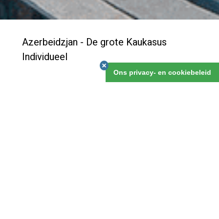
Azerbeidzjan - De grote Kaukasus
Individueel
Ons privacy- en cookiebeleid
Veel mensen weten dat Baku een mooie stad is, en
zijn rijkdom, nu en een eeuw gelden al, te danken heeft
aan de gas- en olievoorraden voor de kust, in de
Kaspische Zee. Onontdekt echter is het mooie
achterland van deze stad. Deze reis ga je dat
ontdekken, en verken je uitgebreid de Grote Kaukasus
met zijn fraaie natuur en landschappen.
Azerbeidzjan - De grote Kaukasus Individueel