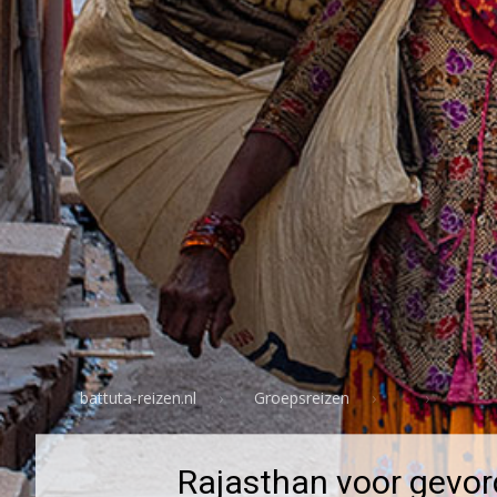
battuta-reizen.nl
Groepsreizen
Rajasthan voor gevo