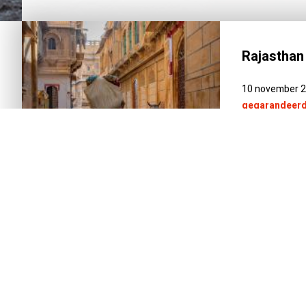
Rajasthan
10 november 
gegarandeerd
NEEM 
INTRODUCTIE
REISSCHEMA
DAG-TOT-DAG