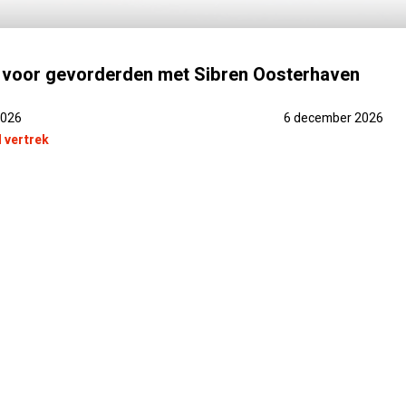
 voor gevorderden met Sibren Oosterhaven
2026
6 december 2026
 vertrek
EEN OPTIE
REISBEGELEIDER
PRAKTISCH
PRIJSINFO
FOTO'S